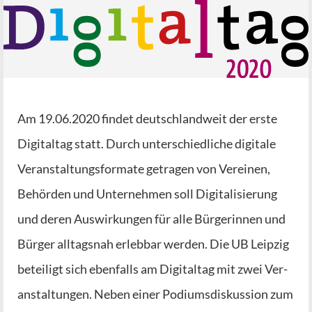
Am 19.06.2020 fin­det deutsch­land­weit der ers­te
Digi­tal­tag statt. Durch unter­schied­li­che digi­ta­le
Ver­an­stal­tungs­for­ma­te getra­gen von Ver­ei­nen,
Behör­den und Unter­neh­men soll Digi­ta­li­sie­rung
und deren Aus­wir­kun­gen für alle Bür­ge­rin­nen und
Bür­ger all­tags­nah erleb­bar wer­den. Die UB Leip­zig
betei­ligt sich eben­falls am Digi­tal­tag mit zwei Ver­
an­stal­tun­gen. Neben einer Podi­ums­dis­kus­si­on zum