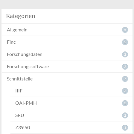
Kategorien
Allgemein
5
Finc
5
Forschungsdaten
2
Forschungssoftware
2
Schnittstelle
7
IIIF
3
OAI-PMH
3
SRU
2
Z39.50
1