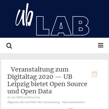
Search
Veranstaltung zum
Digitaltag 2020 — UB
Leipzig bietet Open Source
und Open Data
11. Jun. 2020
von Ronny Gey
Allgemein
,
IIIF
,
OAI-PMH
,
SRU
,
Veranstaltung
Keine Kommentare