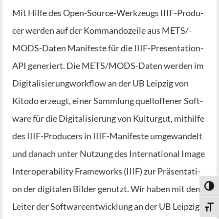
Mit Hil­fe des Open-Source-Wer­k­­zeugs IIIF-Pro­­du­­
cer wer­den auf der Kom­man­do­zei­le aus METS/­
MODS-Daten Mani­fes­te für die IIIF-Pre­­sen­­ta­­ti­on-
API gene­riert. Die METS/­­MODS-Daten wer­den im
Digi­ta­li­sie­rung­work­flow an der UB Leip­zig von
Kito­do erzeugt, einer Samm­lung quell­of­fe­ner Soft­
ware für die Digi­ta­li­sie­rung von Kul­tur­gut, mit­hil­fe
des IIIF-Pro­­du­­cers in IIIF-Mani­­fes­­te umge­wan­delt
und danach unter Nut­zung des Inter­na­tio­nal Image
Inter­ope­ra­bi­li­ty Frame­works (IIIF) zur Prä­sen­ta­ti­
on der digi­ta­len Bil­der genutzt. Wir haben mit dem
Umsch
Lei­ter der Soft­ware­ent­wick­lung an der UB Leip­zig,
Schri