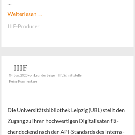
…
Wei­ter­le­sen →
IIIF-Producer
IIIF
04. Jun. 2020
von Leander Seige
IIIF
,
Schnittstelle
Keine Kommentare
Die Uni­ver­si­täts­bi­blio­thek Leip­zig (UBL) stellt den
Zugang zu ihren hoch­wer­ti­gen Digi­ta­li­sa­ten flä­
chen­de­ckend nach den API-Stan­­dards des Inter­na­