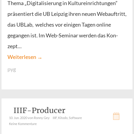
The­ma „Digi­ta­li­sie­rung in Kul­tur­ein­rich­tun­gen”
prä­sen­tiert die UB Leip­zig ihren neu­en Web­auf­tritt,
das UBLab, wel­ches vor eini­gen Tagen online
gegan­gen ist. Im Web-Semi­­nar wer­den das Kon­
zept…
Wei­ter­le­sen →
pyg
IIIF-Producer
10. Jun. 2020
von Ronny Gey
IIIF
,
Kitodo
,
Software
Keine Kommentare