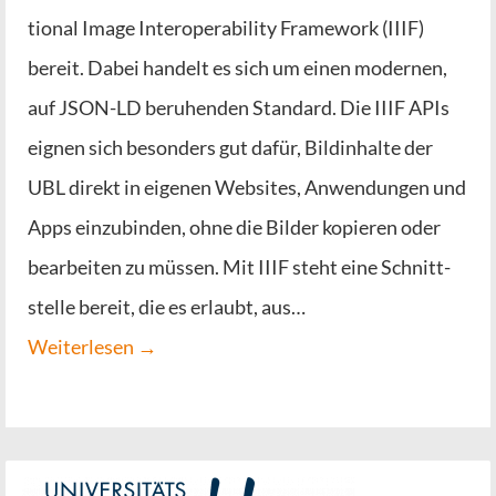
tio­nal Image Inter­ope­ra­bi­li­ty Frame­work (IIIF)
bereit. Dabei han­delt es sich um einen moder­nen,
auf JSON-LD beru­hen­den Stan­dard. Die IIIF APIs
eig­nen sich beson­ders gut dafür, Bild­in­hal­te der
UBL direkt in eige­nen Web­sites, Anwen­dun­gen und
Apps ein­zu­bin­den, ohne die Bil­der kopie­ren oder
bear­bei­ten zu müs­sen. Mit IIIF steht eine Schnitt­
stel­le bereit, die es erlaubt, aus…
Wei­ter­le­sen →