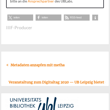
bit­te an die
Ansprech­part­ner
des UBLabs.
window)
tei­len
tei­len
RSS-feed
IIIF-Producer
Metadaten anzapfen mit metha
Veranstaltung zum Digitaltag 2020 — UB Leipzig bietet O