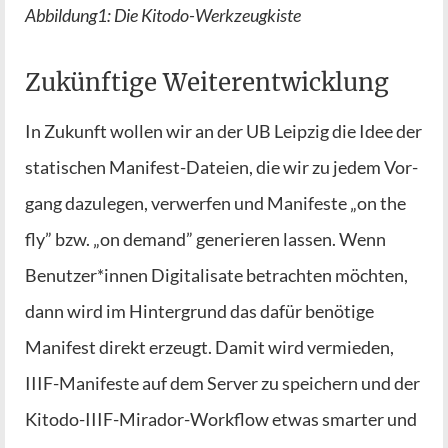
Abbildung1: Die Kitodo-Werkzeugkiste
Zukünftige Weiterentwicklung
In Zukunft wol­len wir an der UB Leip­zig die Idee der
sta­ti­schen Mani­fest-Datei­en, die wir zu jedem Vor­
gang dazu­le­gen, ver­wer­fen und Mani­fes­te „on the
fly” bzw. „on demand” gene­rie­ren las­sen. Wenn
Benutzer*innen Digi­ta­li­sa­te betrach­ten möch­ten,
dann wird im Hin­ter­grund das dafür benö­ti­ge
Mani­fest direkt erzeugt. Damit wird ver­mie­den,
IIIF-Mani­fes­te auf dem Ser­ver zu spei­chern und der
Kito­do-IIIF-Mira­dor-Work­flow etwas smar­ter und