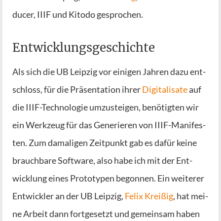
du­cer, IIIF und Kito­do gesprochen.
Entwicklungsgeschichte
Als sich die UB Leip­zig vor eini­gen Jah­ren dazu ent­
schloss, für die Prä­sen­ta­ti­on ihrer
Digi­ta­li­sa­te
auf
die IIIF-Tech­no­lo­gie umzu­stei­gen, benö­tig­ten wir
ein Werk­zeug für das Gene­rie­ren von IIIF-Mani­fes­
ten. Zum dama­li­gen Zeit­punkt gab es dafür kei­ne
brauch­ba­re Soft­ware, also habe ich mit der Ent­
wick­lung eines Pro­to­ty­pen begon­nen. Ein wei­te­rer
Ent­wick­ler an der UB Leip­zig,
Felix Krei­ßig
, hat mei­
ne Arbeit dann fort­ge­setzt und gemein­sam haben