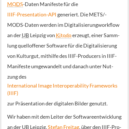
MODS
-Daten Mani­fes­te für die
IIIF-Pre­sen­ta­ti­on-API
gene­riert. Die METS/­
MODS-Daten wer­den im Digi­ta­li­sie­rung­work­flow
an der
UB
Leip­zig von
Kito­do
erzeugt, einer Samm­
lung quell­of­fe­ner Soft­ware für die Digi­ta­li­sie­rung
von Kul­tur­gut, mit­hil­fe des IIIF-Pro­du­cers in IIIF-
Mani­fes­te umge­wan­delt und danach unter Nut­
zung des
Inter­na­tio­nal Image Inter­ope­ra­bi­li­ty Frame­works
(IIIF)
zur Prä­sen­ta­ti­on der digi­ta­len Bil­der genutzt.
Wir haben mit dem Lei­ter der Soft­ware­ent­wick­lung
an der UB Leip­zig,
Ste­fan Frei­tag
, über den IIIF-Pro­