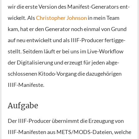
wir die ers­te Ver­si­on des Mani­fest-Gene­ra­tors ent­
wi­ckelt. Als
Chris­to­pher John­son
in mein Team
kam, hat er den Gene­ra­tor noch ein­mal von Grund
auf neu ent­wi­ckelt und als IIIF-Pro­du­cer fer­tig­ge­
stellt. Seit­dem läuft er bei uns im Live-Work­flow
der Digi­ta­li­sie­rung und erzeugt für jeden abge­
schlos­se­nen Kito­do-Vor­gang die dazu­ge­hö­ri­gen
IIIF-Manifeste.
Aufgabe
Der IIIF-Pro­du­cer über­nimmt die Erzeu­gung von
IIIF-Mani­fes­ten aus METS/­MODS-Datei­en, wel­che