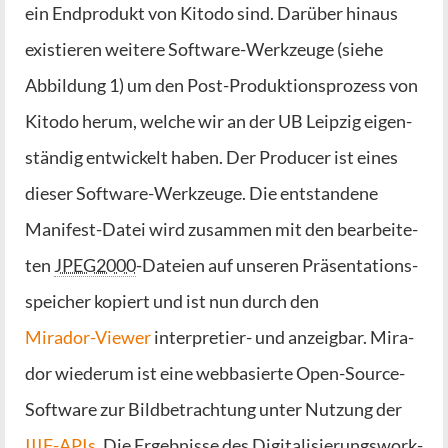
ein End­pro­dukt von Kito­do sind. Dar­über hin­aus
exis­tie­ren wei­te­re Soft­ware-Werk­zeu­ge (sie­he
Abbil­dung 1) um den Post-Pro­duk­ti­ons­pro­zess von
Kito­do her­um, wel­che wir an der UB Leip­zig eigen­
stän­dig ent­wi­ckelt haben. Der Pro­du­cer ist eines
die­ser Soft­ware-Werk­zeu­ge. Die ent­stan­de­ne
Mani­fest-Datei wird zusam­men mit den bear­bei­te­
ten
JPEG2000
-Datei­en auf unse­ren Prä­sen­ta­ti­ons­
spei­cher kopiert und ist nun durch den
Mira­dor-View­er
inter­pre­tier- und anzeig­bar. Mira­
dor wie­der­um ist eine web­ba­sier­te Open-Source-
Soft­ware zur Bild­be­trach­tung unter Nut­zung der
IIIF-APIs
. Die Ergeb­nis­se des Digi­ta­li­sie­rungs­work­