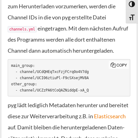
Toggl
zum Her­un­ter­la­den vor­zu­mer­ken, wer­den die
Chan­nel IDs in die von pyg erstell­te Datei
Toggle
ein­ge­tra­gen. Mit dem nächs­ten Auf­ruf
channels.yml
des Pro­gramms wer­den alle dort ent­hal­te­nen
Chan­nel dann auto­ma­tisch heruntergeladen.
COPY
main_group:

  - channel/UCdQHEqTxcFzjFCrq0o4V7dg

  - channel/UCI06ztiuPl-F9cSXsejMV8A

other_group:

  - channel/UCZzPA6tCoQAZNiddpE-xA_Q
pyg lädt ledig­lich Meta­da­ten her­un­ter und berei­tet
die­se zur Wei­ter­ver­ar­bei­tung z.B. in
Ela­s­tic­se­arch
auf. Damit blei­ben die her­un­ter­ge­la­de­nen Daten­