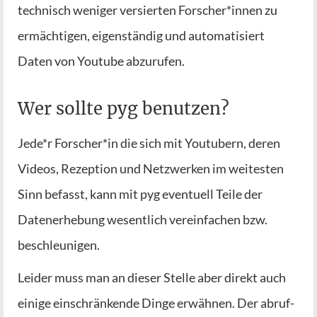
tech­nisch weni­ger ver­sier­ten Forscher*innen zu
ermäch­ti­gen, eigen­stän­dig und auto­ma­ti­siert
Daten von You­tube abzurufen.
Wer sollte pyg benutzen?
Jede*r Forscher*in die sich mit You­tubern, deren
Vide­os, Rezep­ti­on und Netz­wer­ken im wei­tes­ten
Sinn befasst, kann mit pyg even­tu­ell Tei­le der
Daten­er­he­bung wesent­lich ver­ein­fa­chen bzw.
beschleunigen.
Lei­der muss man an die­ser Stel­le aber direkt auch
eini­ge ein­schrän­ken­de Din­ge erwäh­nen. Der abruf­