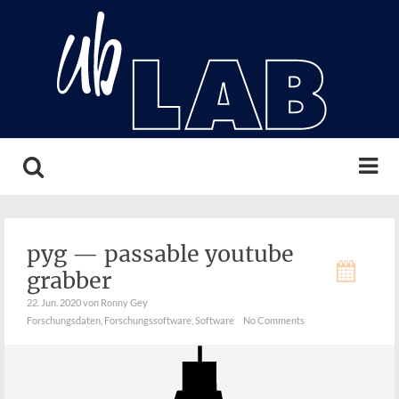
Search
pyg — passable youtube
grabber
22. Jun. 2020
von Ronny Gey
Forschungsdaten
,
Forschungssoftware
,
Software
No Comments