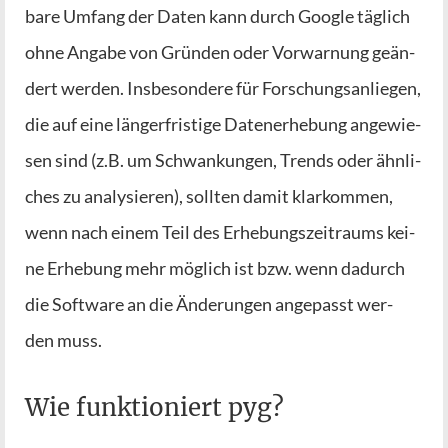
ba­re Umfang der Daten kann durch Goog­le täg­lich
ohne Anga­be von Grün­den oder Vor­war­nung geän­
dert wer­den. Ins­be­son­de­re für For­schungs­an­lie­gen,
die auf eine län­ger­fris­ti­ge Daten­er­he­bung ange­wie­
sen sind (z.B. um Schwan­kun­gen, Trends oder ähn­li­
ches zu ana­ly­sie­ren), soll­ten damit klar­kom­men,
wenn nach einem Teil des Erhe­bungs­zeit­raums kei­
ne Erhe­bung mehr mög­lich ist bzw. wenn dadurch
die Soft­ware an die Ände­run­gen ange­passt wer­
den muss.
Wie funktioniert pyg?