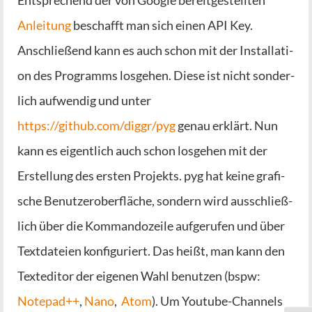
Ent­spre­chend der von Goog­le bereit­ge­stell­ten
Anlei­tung
beschafft man sich einen API Key.
Anschlie­ßend kann es auch schon mit der Instal­la­ti­
on des Pro­gramms los­ge­hen. Die­se ist nicht son­der­
lich auf­wen­dig und unter
https://github.com/diggr/pyg
genau erklärt. Nun
kann es eigent­lich auch schon los­ge­hen mit der
Erstel­lung des ers­ten Pro­jekts. pyg hat kei­ne gra­fi­
sche Benut­zer­ober­flä­che, son­dern wird aus­schließ­
lich über die Kom­man­do­zei­le auf­ge­ru­fen und über
Text­da­tei­en kon­fi­gu­riert. Das heißt, man kann den
Text­edi­tor der eige­nen Wahl benut­zen (bspw:
Note­pad++
,
Nano
,
Atom
). Um You­tube-Chan­nels