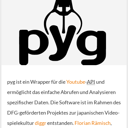
pyg ist ein Wrap­per für die
You­tube
-
API
und
ermög­licht das ein­fa­che Abru­fen und Ana­ly­sie­ren
spe­zi­fi­scher Daten. Die Soft­ware ist im Rah­men des
DFG-geför­der­ten Pro­jek­tes zur japa­ni­schen Video­
spie­le­kul­tur
dig­gr
ent­stan­den.
Flo­ri­an Rämisch
,