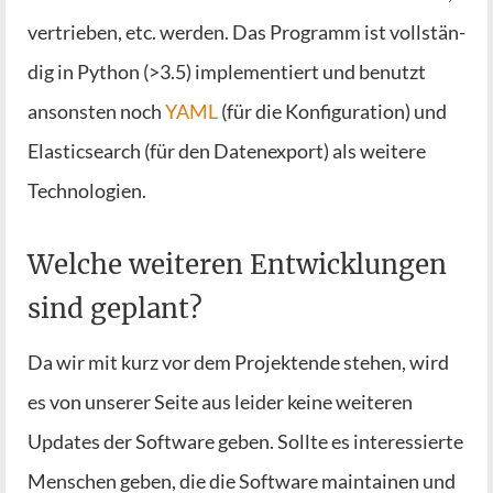
ver­trie­ben, etc. wer­den. Das Pro­gramm ist voll­stän­
dig in Python (>3.5) imple­men­tiert und benutzt
ansons­ten noch
YAML
(für die Kon­fi­gu­ra­ti­on) und
Ela­s­tic­se­arch (für den Daten­ex­port) als wei­te­re
Technologien.
Welche weiteren Entwicklungen
sind geplant?
Da wir mit kurz vor dem Pro­jek­ten­de ste­hen, wird
es von unse­rer Sei­te aus lei­der kei­ne wei­te­ren
Updates der Soft­ware geben. Soll­te es inter­es­sier­te
Men­schen geben, die die Soft­ware main­tai­nen und