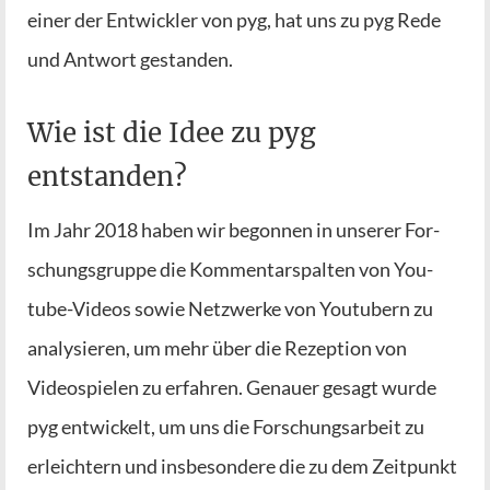
einer der Ent­wick­ler von pyg, hat uns zu pyg Rede
und Ant­wort gestanden.
Wie ist die Idee zu pyg
entstanden?
Im Jahr 2018 haben wir begon­nen in unse­rer For­
schungs­grup­pe die Kom­men­tar­spal­ten von You­
tube-Vide­os sowie Netz­wer­ke von You­tubern zu
ana­ly­sie­ren, um mehr über die Rezep­ti­on von
Video­spie­len zu erfah­ren. Genau­er gesagt wur­de
pyg ent­wi­ckelt, um uns die For­schungs­ar­beit zu
erleich­tern und ins­be­son­de­re die zu dem Zeit­punkt