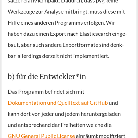
sät­ze rela­tiv kom­pakt. Dadurch, dass pyg kei­ne
Werk­zeu­ge zur Ana­ly­se mit­bringt, muss die­se mit
Hil­fe eines ande­ren Pro­gramms erfol­gen. Wir
haben dazu einen Export nach Ela­s­tic­se­arch ein­ge­
baut, aber auch ande­re Export­for­ma­te sind denk­
bar, aller­dings der­zeit nicht implementiert.
b) für die Entwickler*in
Das Pro­gramm befin­det sich mit
Doku­men­ta­ti­on und Quell­text auf Git­Hub
und
kann dort von jeder und jedem her­un­ter­ge­la­den
und ent­spre­chend der Frei­hei­ten wel­che die
GNU Gene­ral Public Licen­se
ein­räumt modi­fi­ziert,