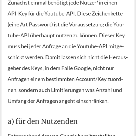
Zunächst ein­mal benö­tigt jede Nutzer*in einen
API-Key für die You­tube-API. Die­se Zei­chen­ket­te
(eine Art Pass­wort) ist die Vor­aus­set­zung die You­
tube-API über­haupt nut­zen zu kön­nen. Die­ser Key
muss bei jeder Anfra­ge an die You­tube-API mit­ge­
schickt wer­den. Damit las­sen sich nicht die Her­aus­
ge­ber des Keys, in dem Fal­le Goog­le, nicht nur
Anfra­gen einem bestimm­ten Account/Key zuord­
nen, son­dern auch Limi­tie­run­gen was Anzahl und
Umfang der Anfra­gen angeht einschränken.
a) für den Nutzenden