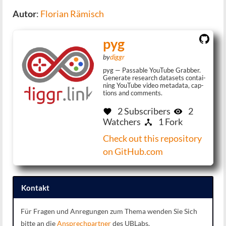
Autor
:
Flo­ri­an Rämisch
(this
pyg
link
(this
by
dig­gr
opens
link
pyg — Pas­sa­ble You­Tube Grab­ber.
in
Gene­ra­te rese­arch data­sets con­tai­
opens
ning You­Tube video meta­da­ta, cap­
a
ti­ons and comments.
in
new
a
2 Subscribers
2
window)
Watchers
1 Fork
new
window)
Check out this repo­si­to­ry
(this
on GitHub.com
link
opens
Kon­takt
in
a
Für Fra­gen und Anre­gun­gen zum The­ma wen­den Sie Sich
new
bit­te an die
Ansprech­part­ner
des UBLabs.