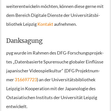
wei­ter­ent­wi­ckeln möch­ten, kön­nen die­se ger­ne mit
dem Bereich Digi­ta­le Diens­te der Uni­ver­si­täts­bi­
blio­thek Leip­zig
Kon­takt
aufnehmen.
Danksagung
pyg wur­de im Rah­men des DFG-For­schungs­pro­jek­
tes „Daten­ba­sier­te Spu­ren­su­che glo­ba­ler Ein­flüs­se
japa­ni­scher Video­spiel­kul­tur“ (DFG Pro­jekt­num­
mer
316697723
) an der Uni­ver­si­täts­bi­blio­thek
Leip­zig in Koope­ra­ti­on mit der Japa­no­lo­gie des
Ost­asia­ti­schen Insti­tuts der Uni­ver­si­tät Leip­zig
entwickelt.