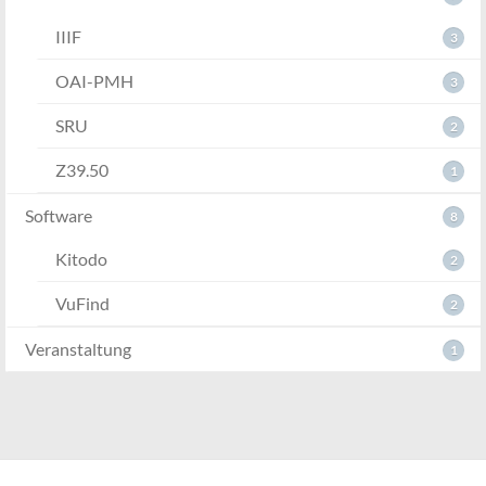
IIIF
3
OAI-PMH
3
SRU
2
Z39.50
1
Software
8
Kitodo
2
VuFind
2
Veranstaltung
1