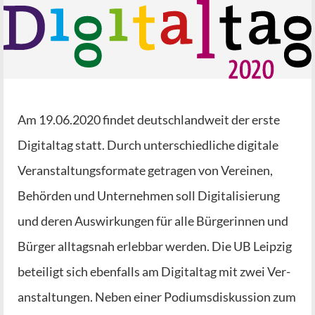
Am 19.06.2020 fin­det deutsch­land­weit der ers­te
Digi­tal­tag statt. Durch unter­schied­li­che digi­ta­le
Ver­an­stal­tungs­for­ma­te getra­gen von Ver­ei­nen,
Behör­den und Unter­neh­men soll Digi­ta­li­sie­rung
und deren Aus­wir­kun­gen für alle Bür­ge­rin­nen und
Bür­ger all­tags­nah erleb­bar wer­den. Die UB Leip­zig
betei­ligt sich eben­falls am Digi­tal­tag mit zwei Ver­
an­stal­tun­gen. Neben einer Podi­ums­dis­kus­si­on zum