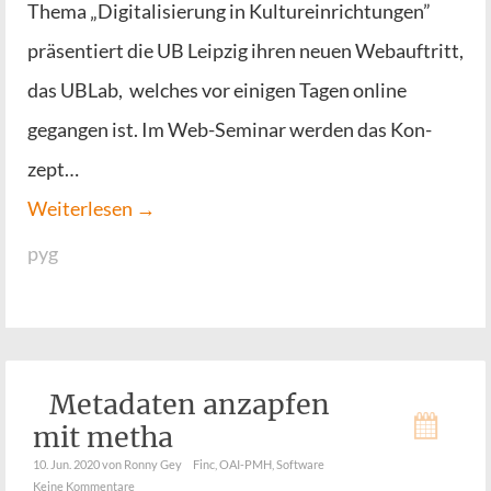
The­ma „Digi­ta­li­sie­rung in Kul­tur­ein­rich­tun­gen”
prä­sen­tiert die UB Leip­zig ihren neu­en Web­auf­tritt,
das UBLab, wel­ches vor eini­gen Tagen online
gegan­gen ist. Im Web-Semi­­nar wer­den das Kon­
zept…
Wei­ter­le­sen →
pyg
Metadaten anzapfen
mit metha
10. Jun. 2020
von Ronny Gey
Finc
,
OAI-PMH
,
Software
Keine Kommentare