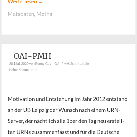
Wei­ter­le­sen →
Metadaten
,
Metha
OAI-PMH
28. Mai. 2020
von Ronny Gey
OAI-PMH
,
Schnittstelle
Keine Kommentare
Moti­va­ti­on und Ent­ste­hung Im Jahr 2012 ent­stand
an der UB Leip­zig der Wunsch nach einem URN-
Ser­­ver, der nächt­lich alle über den Tag neu erstell­
ten URNs zusam­men­fasst und für die Deut­sche