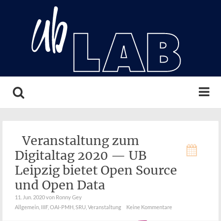
Search
Veranstaltung zum
Digitaltag 2020 — UB
Leipzig bietet Open Source
und Open Data
11. Jun. 2020
von Ronny Gey
Allgemein
,
IIIF
,
OAI-PMH
,
SRU
,
Veranstaltung
Keine Kommentare