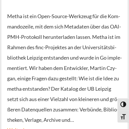
Metha ist ein Open-Source-Wer­k­­zeug für die Kom­
man­do­zei­le, mit dem sich Meta­da­ten über das OAI-
PMH-Pro­­to­­koll her­un­ter­la­den las­sen. Metha ist im
Rah­men des finc-Pro­­jek­­tes an der Uni­ver­si­täts­bi­
blio­thek Leip­zig ent­stan­den und wur­de in Go imple­
men­tiert. Wir haben dem Ent­wick­ler, Mar­tin Czy­
gan, eini­ge Fra­gen dazu gestellt: Wie ist die Idee zu
metha ent­stan­den? Der Kata­log der UB Leip­zig
setzt sich aus einer Viel­zahl von klei­ne­ren und grö­
Umsch
ße­ren Daten­quel­len zusam­men: Ver­bün­de, Biblio­
Schri
the­ken, Ver­la­ge, Archi­ve und…