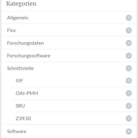
Kategorien
Allgemein
5
Finc
5
Forschungsdaten
2
Forschungssoftware
2
Schnittstelle
7
IIIF
3
OAI-PMH
3
SRU
2
Z39.50
1
Software
8