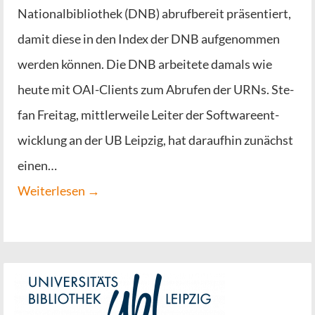
Natio­nal­bi­blio­thek (DNB) abruf­be­reit prä­sen­tiert,
damit die­se in den Index der DNB auf­ge­nom­men
wer­den kön­nen. Die DNB arbei­te­te damals wie
heu­te mit OAI-Cli­ents zum Abru­fen der URNs. Ste­
fan Frei­tag, mitt­ler­wei­le Lei­ter der Soft­ware­ent­
wick­lung an der UB Leip­zig, hat dar­auf­hin zunächst
einen…
Wei­ter­le­sen →