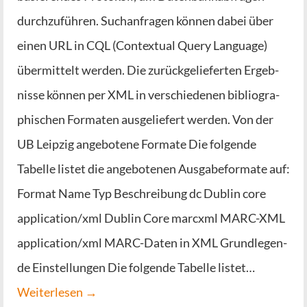
durch­zu­füh­ren. Such­an­fra­gen kön­nen dabei über
einen URL in CQL (Con­tex­tu­al Query Lan­guage)
über­mit­telt wer­den. Die zurück­ge­lie­fer­ten Ergeb­
nis­se kön­nen per XML in ver­schie­de­nen biblio­gra­
phi­schen For­ma­ten aus­ge­lie­fert wer­den. Von der
UB Leip­zig ange­bo­te­ne For­ma­te Die fol­gen­de
Tabel­le lis­tet die ange­bo­te­nen Aus­ga­be­for­ma­te auf:
For­mat Name Typ Beschrei­bung dc Dub­lin core
application/xml Dub­lin Core marcxml MARC-XML
application/xml MARC-Daten in XML Grund­le­gen­
de Ein­stel­lun­gen Die fol­gen­de Tabel­le lis­tet…
Wei­ter­le­sen →