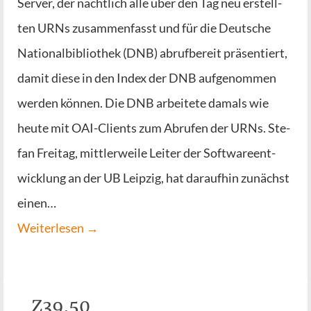
Ser­­ver, der nächt­lich alle über den Tag neu erstell­
ten URNs zusam­men­fasst und für die Deut­sche
Natio­nal­bi­blio­thek (DNB) abruf­be­reit prä­sen­tiert,
damit die­se in den Index der DNB auf­ge­nom­men
wer­den kön­nen. Die DNB arbei­te­te damals wie
heu­te mit OAI-Cli­ents zum Abru­fen der URNs. Ste­
fan Frei­tag, mitt­ler­wei­le Lei­ter der Soft­ware­ent­
wick­lung an der UB Leip­zig, hat dar­auf­hin zunächst
einen…
Wei­ter­le­sen →
Z39.50