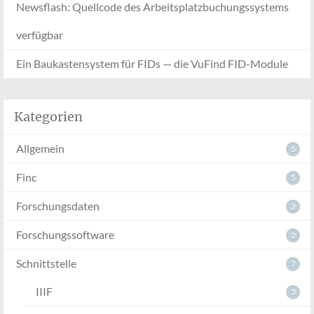
Newsflash: Quellcode des Arbeitsplatzbuchungssystems
verfügbar
Ein Baukastensystem für FIDs — die VuFind FID-Module
Kategorien
Allgemein
5
Finc
5
Forschungsdaten
2
Forschungssoftware
2
Schnittstelle
7
IIIF
3