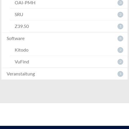
OAI-PMH
3
SRU
2
Z39.50
1
Software
8
Kitodo
2
VuFind
2
Veranstaltung
1