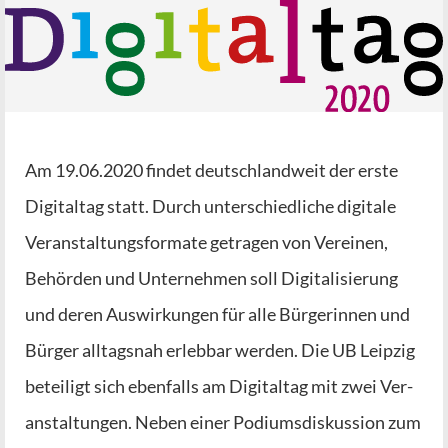
Am 19.06.2020 fin­det deutsch­land­weit der ers­te
Digi­tal­tag statt. Durch unter­schied­li­che digi­ta­le
Ver­an­stal­tungs­for­ma­te getra­gen von Ver­ei­nen,
Behör­den und Unter­neh­men soll Digi­ta­li­sie­rung
und deren Aus­wir­kun­gen für alle Bür­ge­rin­nen und
Bür­ger all­tags­nah erleb­bar wer­den. Die UB Leip­zig
betei­ligt sich eben­falls am Digi­tal­tag mit zwei Ver­
an­stal­tun­gen. Neben einer Podi­ums­dis­kus­si­on zum