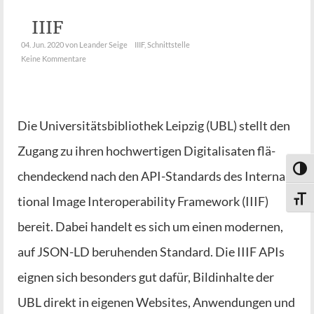
IIIF
04. Jun. 2020
von Leander Seige
IIIF
,
Schnittstelle
Keine Kommentare
Die Uni­ver­si­täts­bi­blio­thek Leip­zig (UBL) stellt den
Zugang zu ihren hoch­wer­ti­gen Digi­ta­li­sa­ten flä­
Umsch
chen­de­ckend nach den API-Stan­­dards des Inter­na­
tio­nal Image Inter­ope­ra­bi­li­ty Frame­work (IIIF)
Schri
bereit. Dabei han­delt es sich um einen moder­nen,
auf JSON-LD beru­hen­den Stan­dard. Die IIIF APIs
eig­nen sich beson­ders gut dafür, Bild­in­hal­te der
UBL direkt in eige­nen Web­sites, Anwen­dun­gen und