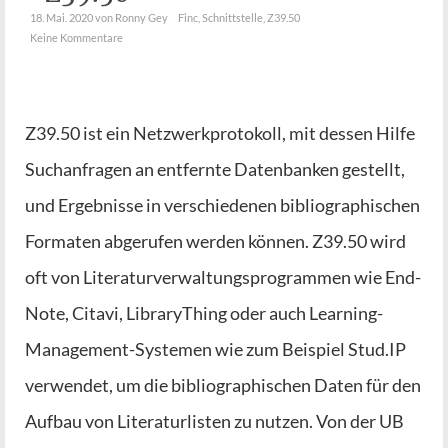
18. Mai. 2020
von Ronny Gey
Finc
,
Schnittstelle
,
Z39.50
Keine Kommentare
Z39.50 ist ein Netz­werk­pro­to­koll, mit des­sen Hil­fe
Such­an­fra­gen an ent­fern­te Daten­ban­ken gestellt,
und Ergeb­nis­se in ver­schie­de­nen biblio­gra­phi­schen
For­ma­ten abge­ru­fen wer­den kön­nen. Z39.50 wird
oft von Lite­ra­tur­ver­wal­tungs­pro­gram­men wie End­
No­te, Cita­vi, Libra­ry­Thing oder auch Lear­­ning-
Mana­ge­­ment-Sys­­te­­men wie zum Bei­spiel Stud.IP
ver­wen­det, um die biblio­gra­phi­schen Daten für den
Auf­bau von Lite­ra­tur­lis­ten zu nut­zen. Von der UB