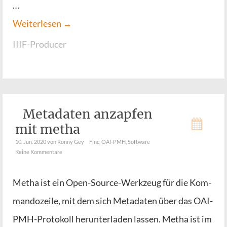
…
Wei­ter­le­sen →
IIIF-Producer
Metadaten anzapfen
mit metha
10. Jun. 2020
von Ronny Gey
Finc
,
OAI-PMH
,
Software
Keine Kommentare
Metha ist ein Open-Source-Wer­k­­zeug für die Kom­
man­do­zei­le, mit dem sich Meta­da­ten über das OAI-
PMH-Pro­­to­­koll her­un­ter­la­den las­sen. Metha ist im