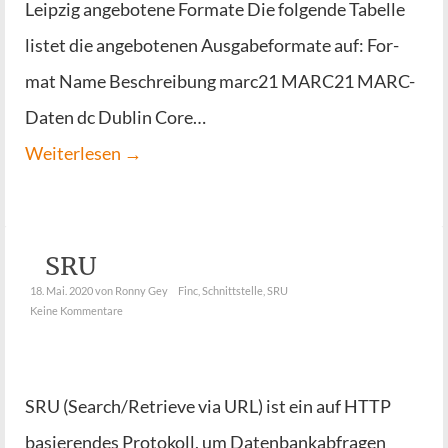
Leip­zig ange­bo­te­ne For­ma­te Die fol­gen­de Tabel­le
lis­tet die ange­bo­te­nen Aus­ga­be­for­ma­te auf: For­
mat Name Beschrei­bung marc21 MARC21 MARC-
Daten dc Dub­lin Core…
Wei­ter­le­sen →
SRU
18. Mai. 2020
von Ronny Gey
Finc
,
Schnittstelle
,
SRU
Keine Kommentare
SRU (Search/Retrieve via URL) ist ein auf HTTP
basie­ren­des Pro­to­koll, um Daten­bank­ab­fra­gen