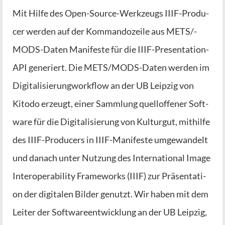
Mit Hil­fe des Open-Source-Wer­k­­zeugs IIIF-Pro­­du­­
cer wer­den auf der Kom­man­do­zei­le aus METS/­
MODS-Daten Mani­fes­te für die IIIF-Pre­­sen­­ta­­ti­on-
API gene­riert. Die METS/­­MODS-Daten wer­den im
Digi­ta­li­sie­rung­work­flow an der UB Leip­zig von
Kito­do erzeugt, einer Samm­lung quell­of­fe­ner Soft­
ware für die Digi­ta­li­sie­rung von Kul­tur­gut, mit­hil­fe
des IIIF-Pro­­du­­cers in IIIF-Mani­­fes­­te umge­wan­delt
und danach unter Nut­zung des Inter­na­tio­nal Image
Inter­ope­ra­bi­li­ty Frame­works (IIIF) zur Prä­sen­ta­ti­
on der digi­ta­len Bil­der genutzt. Wir haben mit dem
Lei­ter der Soft­ware­ent­wick­lung an der UB Leip­zig,