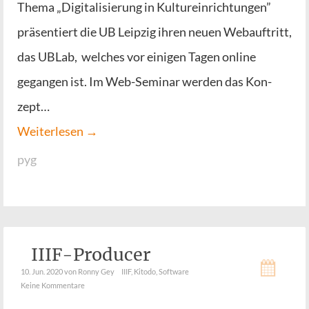
The­ma „Digi­ta­li­sie­rung in Kul­tur­ein­rich­tun­gen”
prä­sen­tiert die UB Leip­zig ihren neu­en Web­auf­tritt,
das UBLab, wel­ches vor eini­gen Tagen online
gegan­gen ist. Im Web-Semi­­nar wer­den das Kon­
zept…
Wei­ter­le­sen →
pyg
IIIF-Producer
10. Jun. 2020
von Ronny Gey
IIIF
,
Kitodo
,
Software
Keine Kommentare