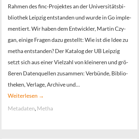
Rah­men des finc-Pro­­jek­­tes an der Uni­ver­si­täts­bi­
blio­thek Leip­zig ent­stan­den und wur­de in Go imple­
men­tiert. Wir haben dem Ent­wick­ler, Mar­tin Czy­
gan, eini­ge Fra­gen dazu gestellt: Wie ist die Idee zu
metha ent­stan­den? Der Kata­log der UB Leip­zig
setzt sich aus einer Viel­zahl von klei­ne­ren und grö­
ße­ren Daten­quel­len zusam­men: Ver­bün­de, Biblio­
the­ken, Ver­la­ge, Archi­ve und…
Wei­ter­le­sen →
Metadaten
,
Metha