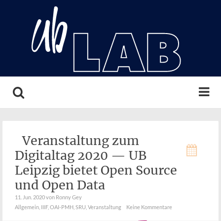
Search
Veranstaltung zum
Digitaltag 2020 — UB
Leipzig bietet Open Source
und Open Data
11. Jun. 2020
von Ronny Gey
Allgemein
,
IIIF
,
OAI-PMH
,
SRU
,
Veranstaltung
Keine Kommentare