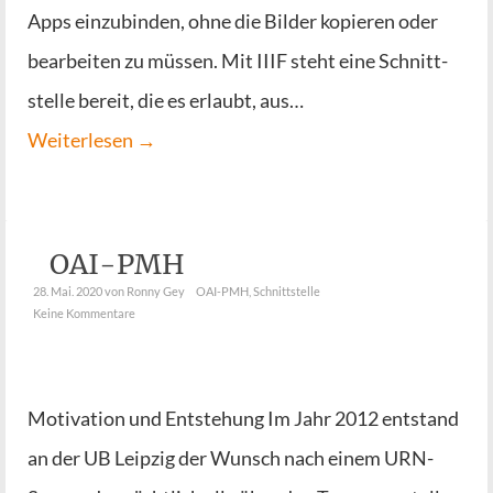
Apps ein­zu­bin­den, ohne die Bil­der kopie­ren oder
bear­bei­ten zu müs­sen. Mit IIIF steht eine Schnitt­
stel­le bereit, die es erlaubt, aus…
Wei­ter­le­sen →
OAI-PMH
28. Mai. 2020
von Ronny Gey
OAI-PMH
,
Schnittstelle
Keine Kommentare
Moti­va­ti­on und Ent­ste­hung Im Jahr 2012 ent­stand
an der UB Leip­zig der Wunsch nach einem URN-