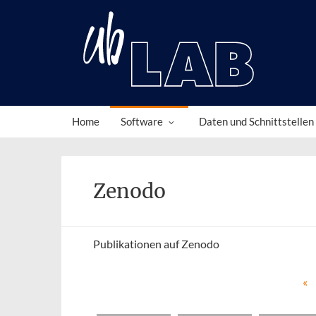
Search
Home
Software
Daten und Schnittstellen
Zenodo
Publi­ka­tio­nen auf Zenodo
«