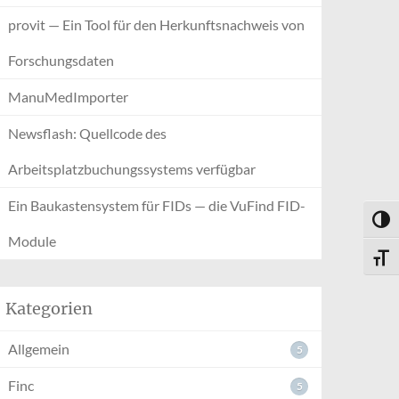
provit — Ein Tool für den Herkunftsnachweis von
Forschungsdaten
ManuMedImporter
Newsflash: Quellcode des
Arbeitsplatzbuchungssystems verfügbar
Ein Baukastensystem für FIDs — die VuFind FID-
Umsch
Module
Schri
Kategorien
Allgemein
5
Finc
5