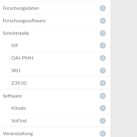
Forschungsdaten
2
Forschungssoftware
2
Schnittstelle
7
IIIF
3
OAI-PMH
3
SRU
2
Z39.50
1
Software
8
Kitodo
2
VuFind
2
Veranstaltung
1